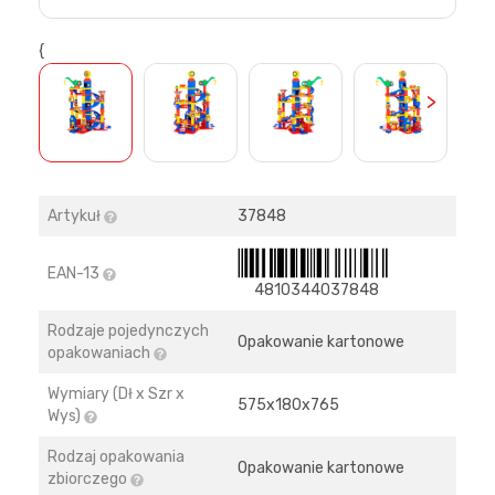
{
>
Artykuł
37848
EAN-13
4810344037848
Rodzaje pojedynczych
Opakowanie kartonowe
opakowaniach
Wymiary (Dł x Szr x
575х180х765
Wys)
Rodzaj opakowania
Opakowanie kartonowe
zbiorczego