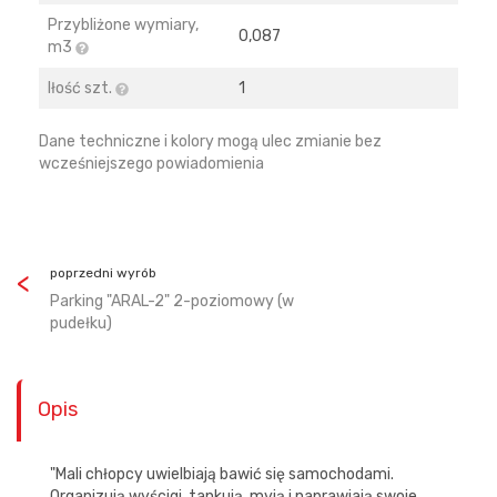
Przybliżone wymiary,
0,087
m3
Iłość szt.
1
Dane techniczne i kolory mogą ulec zmianie bez
wcześniejszego powiadomienia
poprzedni wyrób
Parking "ARAL-2" 2-poziomowy (w
pudełku)
Opis
"Mali chłopcy uwielbiają bawić się samochodami.
Organizują wyścigi, tankują, myją i naprawiają swoje