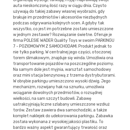
auta nieskończoną ilość razy w ciągu dnia. Często
używają do takiej zabawy własnej wyobraźni, gdy
brakuje im przedmiotów i akcesoriów niezbędnych
podczas odgrywania kolejnych scen. A gdyby tak
wszystko, co jest im potrzebne zostało umieszczone
w jednym zestawie? Rozwiązanie świetne. Oferuje je
firma POLESIE WADER Quality Toys w swoim PARKINGU
7 - POZIOMOWYM Z SAMOCHODAMI. Produkt jednak to
nie tylko parking. W centralnej jego części, otoczonej
torem ślimakowym, znajduje się winda. Umożliwia ona
transportowanie pojazdów na poszczególne poziomy.
Na samym dole jest myjnia, warsztat samochodowy
oraz mini stacja benzynową z trzema dystrybutorami.
W obrębie parkingu umieszczono wysoki dźwig. Jego
mechanizm, rozwijany hak na sznurku, umożliwia
wciąganie dowolnych przedmiotów, o rozsądnej
wielkości, na sam szczyt budowli. Zabawę
uatrakcyjniają liczne szlabany umieszczone wzdłuż
torów. Zestaw zawiera dwa samochodziki, a także
komplet naklejek do udekorowania parkingu. Zabawka
została wykonana z wysokiej jakości plastiku. To
bardzo ważny aspekt gwarantujący trwałość oraz