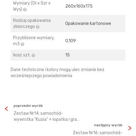
Wymiary (Dł x Szr x
260х160х175
Wys)
Rodzaj opakowania
Opakowanie kartonowe
zbiorczego
Przybliżone wymiary,
0,109
m3
Iłość szt.
15
Dane techniczne i kolory mogą ulec zmianie bez
wcześniejszego powiadomienia
poprzedni wyrób
Zestaw Nr14: samochód-
wywrotka "Kuzia" + łopatka i gra…
następny wyrób
Zestaw Nr16: samochód-