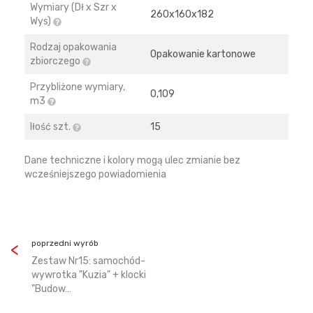
Wymiary (Dł x Szr x
260х160х182
Wys)
Rodzaj opakowania
Opakowanie kartonowe
zbiorczego
Przybliżone wymiary,
0,109
m3
Iłość szt.
15
Dane techniczne i kolory mogą ulec zmianie bez
wcześniejszego powiadomienia
poprzedni wyrób
Zestaw Nr15: samochód-
wywrotka "Kuzia" + klocki
"Budow…