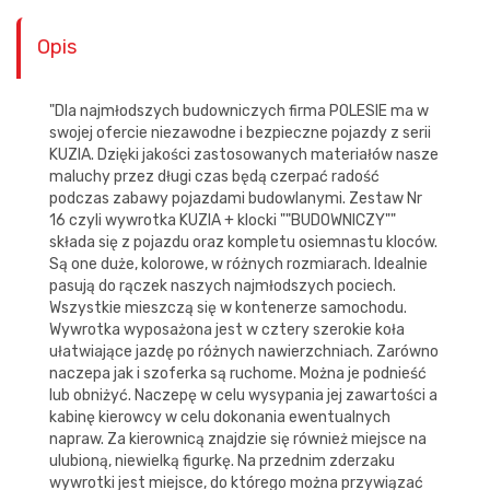
Opis
"Dla najmłodszych budowniczych firma POLESIE ma w
swojej ofercie niezawodne i bezpieczne pojazdy z serii
KUZIA. Dzięki jakości zastosowanych materiałów nasze
maluchy przez długi czas będą czerpać radość
podczas zabawy pojazdami budowlanymi. Zestaw Nr
16 czyli wywrotka KUZIA + klocki ""BUDOWNICZY""
składa się z pojazdu oraz kompletu osiemnastu kloców.
Są one duże, kolorowe, w różnych rozmiarach. Idealnie
pasują do rączek naszych najmłodszych pociech.
Wszystkie mieszczą się w kontenerze samochodu.
Wywrotka wyposażona jest w cztery szerokie koła
ułatwiające jazdę po różnych nawierzchniach. Zarówno
naczepa jak i szoferka są ruchome. Można je podnieść
lub obniżyć. Naczepę w celu wysypania jej zawartości a
kabinę kierowcy w celu dokonania ewentualnych
napraw. Za kierownicą znajdzie się również miejsce na
ulubioną, niewielką figurkę. Na przednim zderzaku
wywrotki jest miejsce, do którego można przywiązać