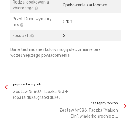
Rodzaj opakowania
Opakowanie kartonowe
zbiorczego
Przybliżone wymiary,
0,101
m3
Iłość szt.
2
Dane techniczne i kolory mogą ulec zmianie bez
wcześniejszego powiadomienia
poprzedni wyrób
Zestaw Nr 607: Taczka Nr3 +
łopata duża, grabki duże, …
następny wyrób
Zestaw Nr586: Taczka "Maluch
Din", wiaderko średnie z …