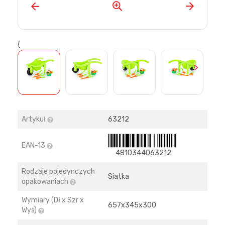
{
>
Artykuł
63212
EAN-13
4810344063212
Rodzaje pojedynczych
Siatka
opakowaniach
Wymiary (Dł x Szr x
657х345х300
Wys)