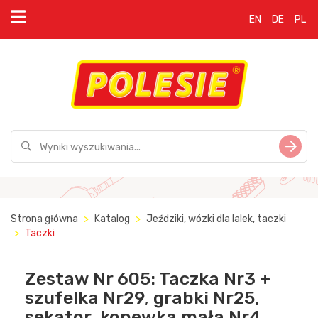
EN
DE
PL
Strona główna
Katalog
Jeździki, wózki dla lalek, taczki
Taczki
Zestaw Nr 605: Taczka Nr3 +
szufelka Nr29, grabki Nr25,
sekator, konewka mała Nr4