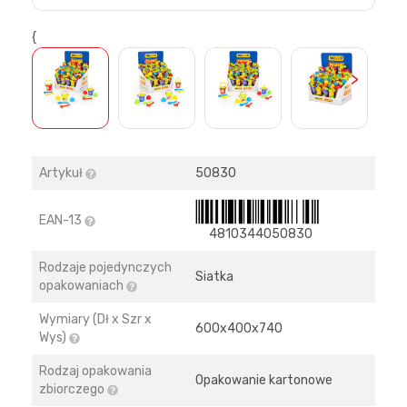
{
>
Artykuł
50830
EAN-13
4810344050830
Rodzaje pojedynczych
Siatka
opakowaniach
Wymiary (Dł x Szr x
600х400х740
Wys)
Rodzaj opakowania
Opakowanie kartonowe
zbiorczego