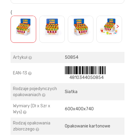
{
>
Artykuł
50854
EAN-13
4810344050854
Rodzaje pojedynczych
Siatka
opakowaniach
Wymiary (Dł x Szr x
600х400х740
Wys)
Rodzaj opakowania
Opakowanie kartonowe
zbiorczego