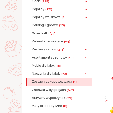
Klocki
(225)
Pojazdy
(971)
Pojazdy wojskowe
(41)
Parkingi i garaże
(23)
Grzechotki
(29)
Zabawki rozwijające
(94)
Zestawy zabaw
(215)
Asortyment sezonowy
(408)
Meble dla lalek
(18)
Naczynia dla lalek
(90)
Zestawy zakupowe, waga
(14)
Zabawki w dysplejach
(169)
{
Aktywny wypoczynek
(29)
Maty ortopedyczne
(8)