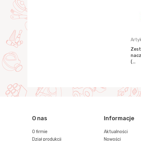
Artykuł: 66725
Arty
0 (10
Zestaw zakupowy №11 (10
Zest
elem.) (w woreczku)
nacz
(…
O nas
Informacje
O firmie
Aktualności
Dział produkcji
Nowości