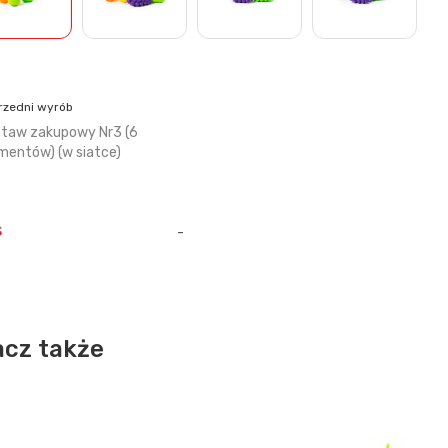
rzedni wyrób
taw zakupowy Nr3 (6
mentów) (w siatce)
s
-
cz także