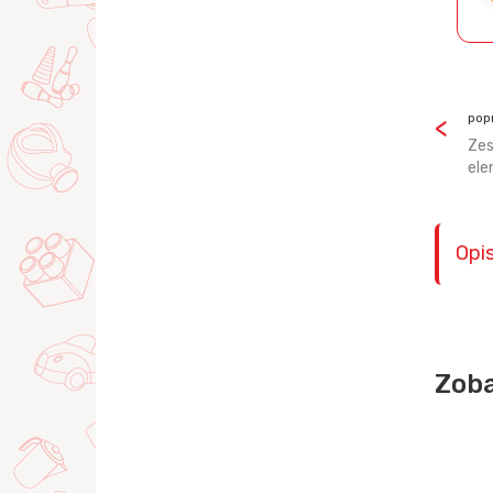
pop
Zes
ele
Opi
Zoba