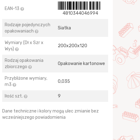
EAN-13
4810344046994
Rodzaje pojedynczych
Siatka
opakowaniach
Wymiary (Dł x Szr x
200х200х120
Wys)
Rodzaj opakowania
Opakowanie kartonowe
zbiorczego
Przybliżone wymiary,
0,035
m3
Iłość szt.
9
Dane techniczne i kolory mogą ulec zmianie bez
wcześniejszego powiadomienia