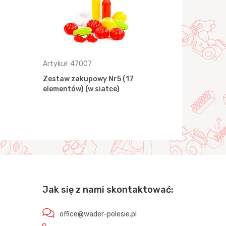
Artykuł: 47007
Artykuł: 47
Zestaw zakupowy Nr5 (17
Zestaw zak
elementów) (w siatce)
elementów) 
Jak się z nami skontaktować:
office@wader-polesie.pl