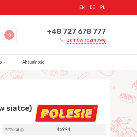
EN
DE
PL
+48 727 678 777
zamów rozmowę
o
Aktualności
w siatce)
Artykuł
46994