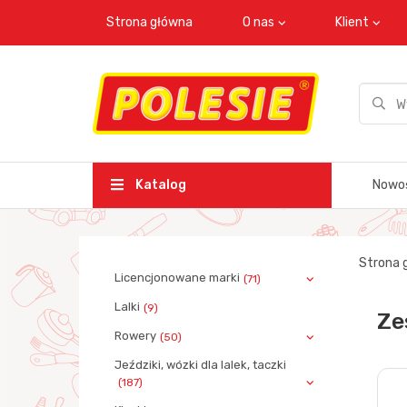
Strona główna
O nas
Klient
Katalog
Nowo
Strona 
Licencjonowane marki
(71)
Lalki
(9)
Ze
Rowery
(50)
Jeździki, wózki dla lalek, taczki
(187)