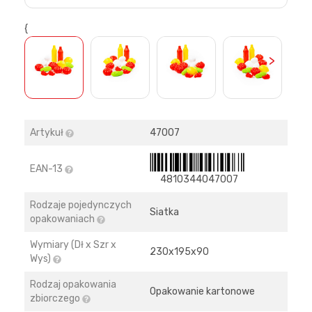
{
>
Artykuł
47007
EAN-13
4810344047007
Rodzaje pojedynczych
Siatka
opakowaniach
Wymiary (Dł x Szr x
230х195х90
Wys)
Rodzaj opakowania
Opakowanie kartonowe
zbiorczego